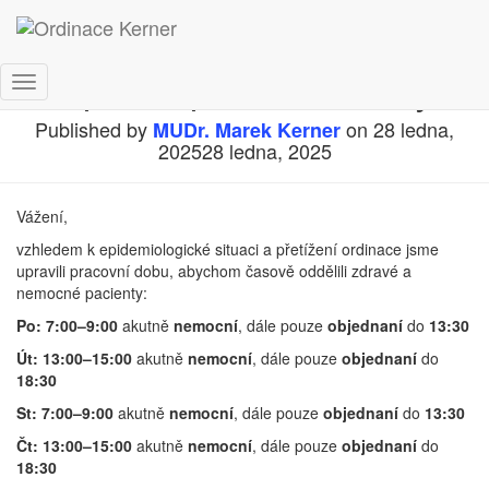
Úprava pracovní doby
Přepnout
navigaci
Published by
on
28 ledna,
MUDr. Marek Kerner
2025
28 ledna, 2025
Vážení,
vzhledem k epidemiologické situaci a přetížení ordinace jsme
upravili pracovní dobu, abychom časově oddělili zdravé a
nemocné pacienty:
Po:
7:00–9:00
akutně
nemocní
, dále pouze
objednaní
do
13:30
Út:
13:00–15:00
akutně
nemocní
, dále pouze
objednaní
do
18:30
St:
7:00–9:00
akutně
nemocní
, dále pouze
objednaní
do
13:30
Čt:
13:00–15:00
akutně
nemocní
, dále pouze
objednaní
do
18:30