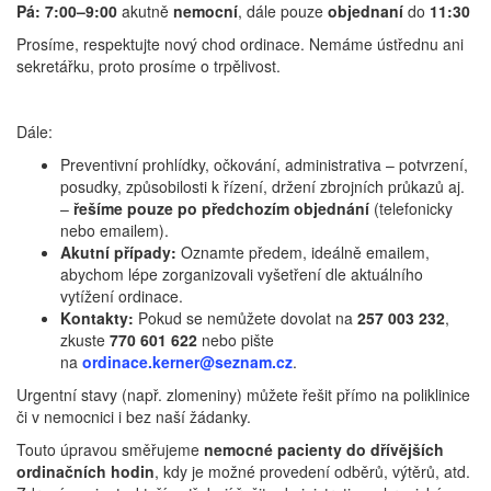
Pá:
7:00–9:00
akutně
nemocní
, dále pouze
objednaní
do
11:30
Prosíme, respektujte nový chod ordinace. Nemáme ústřednu ani
sekretářku, proto prosíme o trpělivost.
Dále:
Preventivní prohlídky, očkování, administrativa – potvrzení,
posudky, způsobilosti k řízení, držení zbrojních průkazů aj.
–
řešíme pouze po předchozím objednání
(telefonicky
nebo emailem).
Akutní případy:
Oznamte předem, ideálně emailem,
abychom lépe zorganizovali vyšetření dle aktuálního
vytížení ordinace.
Kontakty:
Pokud se nemůžete dovolat na
257 003 232
,
zkuste
770 601 622
nebo pište
na
ordinace.kerner@seznam.cz
.
Urgentní stavy (např. zlomeniny) můžete řešit přímo na poliklinice
či v nemocnici i bez naší žádanky.
Touto úpravou směřujeme
nemocné pacienty do
dřívějších
ordinačních hodin
, kdy je možné provedení odběrů, výtěrů, atd.