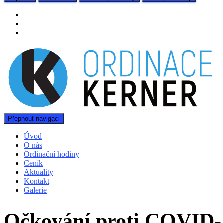
Přepnout navigaci
Úvod
O nás
Ordinační hodiny
Ceník
Aktuality
Kontakt
Galerie
Očkování proti COVID-