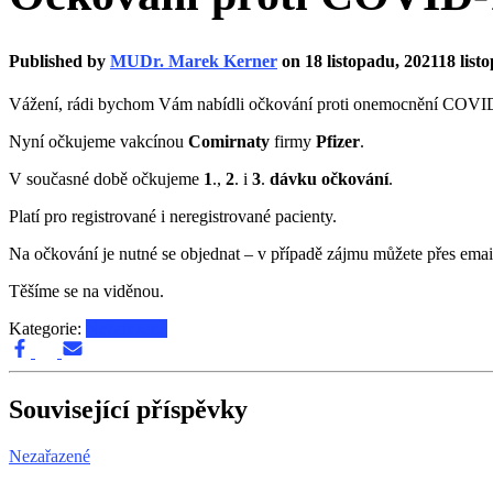
Published by
MUDr. Marek Kerner
on
18 listopadu, 2021
18 list
Vážení, rádi bychom Vám nabídli očkování proti onemocnění COVI
Nyní očkujeme vakcínou
Comirnaty
firmy
Pfizer
.
V současné době očkujeme
1
.,
2
. i
3
.
dávku očkování
.
Platí pro registrované i neregistrované pacienty.
Na očkování je nutné se objednat – v případě zájmu můžete přes ema
Těšíme se na viděnou.
Kategorie:
Nezařazené
Související příspěvky
Nezařazené