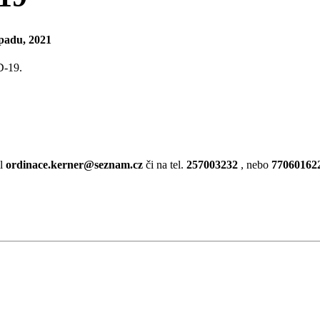
opadu, 2021
D-19.
il
ordinace.kerner@seznam.cz
či na tel.
257003232
, nebo
77060162